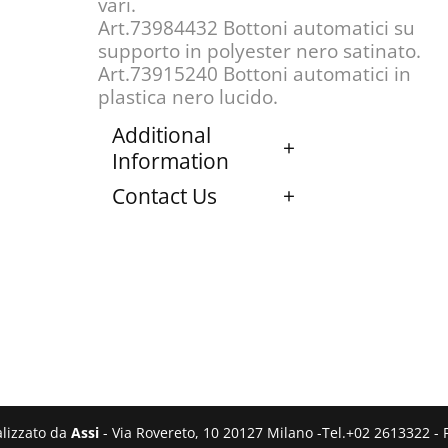
vari.
Art.73984432 Bottoni automatici su
supporto in polyester nero satinato.
Art.73915240 Bottoni automatici in
plastica nero lucido.
Additional
Information
Contact Us
ealizzato da
Assi
- Via Rovereto, 10 20127 Milano -Tel.+02 2613322 - 