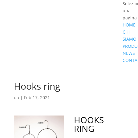
Selezio
una
pagina
HOME
CHI
SIAMO
PRODO
NEWS
CONTA
Hooks ring
da
|
Feb 17, 2021
HOOKS
RING