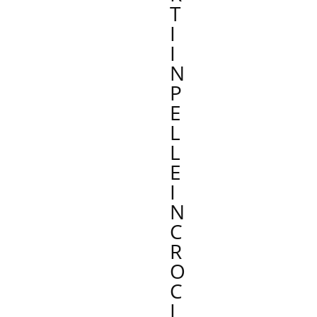
T
I
I
N
P
E
L
L
E
I
N
C
R
O
C
I