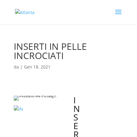
INSERTI IN PELLE
INCROCIATI
da
|
Gen 18, 2021
I
N
S
E
R