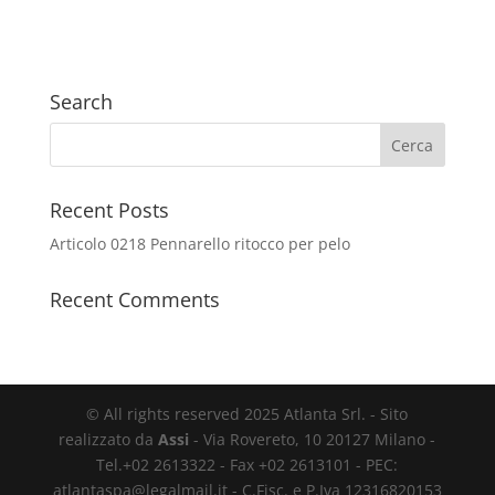
Search
Recent Posts
Articolo 0218 Pennarello ritocco per pelo
Recent Comments
© All rights reserved 2025 Atlanta Srl. - Sito
realizzato da
Assi
- Via Rovereto, 10 20127 Milano -
Tel.+02 2613322 - Fax +02 2613101 - PEC:
atlantaspa@legalmail.it - C.Fisc. e P.Iva 12316820153