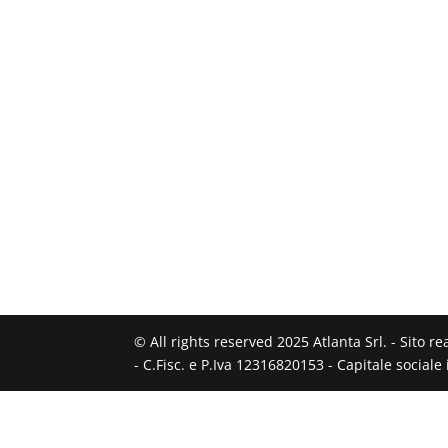
© All rights reserved 2025 Atlanta Srl. - Sito r
- C.Fisc. e P.Iva 12316820153 - Capitale social