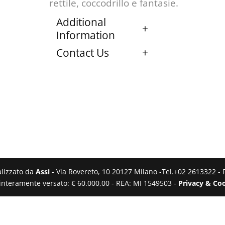
rettile, coccodrillo e fantasie.
Additional
Information
Contact Us
ealizzato da
Assi
- Via Rovereto, 10 20127 Milano -Tel.+02 2613322 - 
e interamente versato: € 60.000,00 - REA: MI 1549503 -
Privacy & Coo