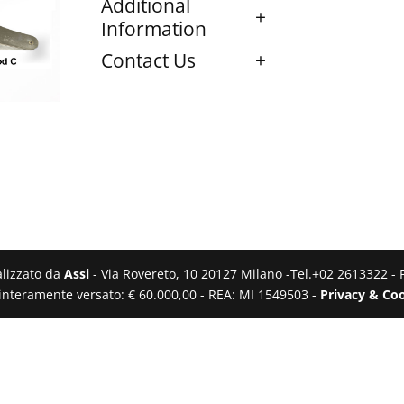
Additional
Information
Contact Us
ealizzato da
Assi
- Via Rovereto, 10 20127 Milano -Tel.+02 2613322 - 
e interamente versato: € 60.000,00 - REA: MI 1549503 -
Privacy & Coo