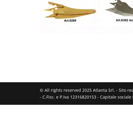
© All rights reserved 2025 Atlanta Srl. - Sito r
- C.Fisc. e P.Iva 12316820153 - Capitale social