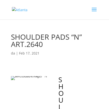
SHOULDER PADS “N”
ART.2640
da
|
Feb 17, 2021
S
H
O
U
L