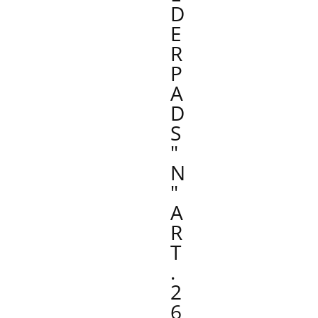
D
E
R
P
A
D
S
"
N
"
A
R
T
.
2
6