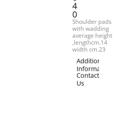
4
0
Shoulder pads
with wadding
average height
,lengthcm.14
width cm.23
Additional
Information
Contact
Us