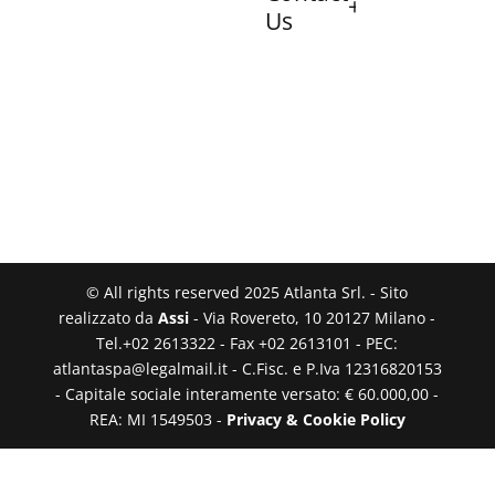
Us
© All rights reserved 2025 Atlanta Srl. - Sito
realizzato da
Assi
- Via Rovereto, 10 20127 Milano -
Tel.+02 2613322 - Fax +02 2613101 - PEC:
atlantaspa@legalmail.it - C.Fisc. e P.Iva 12316820153
- Capitale sociale interamente versato: € 60.000,00 -
REA: MI 1549503 -
Privacy & Cookie Policy